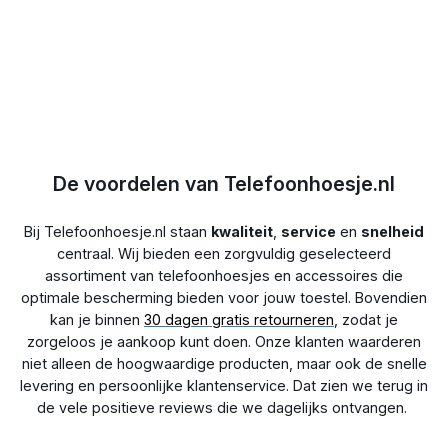
Behoud van functionaliteit:
De MobyDefend
screenprotectors beschermen je privacy en behouden
tegelijkertijd de helderheid en levendige kleuren van je
display. Ook de aanraakgevoeligheid blijft behouden, zodat je
net zo gemakkelijk kunt swipen en scrollen als voorheen.
Bovendien zorgt de uitsparing voor de frontcamera ervoor dat
de beeldkwaliteit van je selfies onaangetast blijft. Let op: als je
telefoon een vingerafdrukscanner in het scherm heeft, dan
kan deze minder goed werken door de extra laag tussen de
De voordelen van Telefoonhoesje.nl
sensor en je vinger. Andere manieren om je telefoon te
ontgrendelen blijven gewoon goed functioneren.
Bij Telefoonhoesje.nl staan
kwaliteit
,
service
en
snelheid
centraal. Wij bieden een zorgvuldig geselecteerd
Eenvoudige installatie:
De MobyDefend HD Privacy Glass
assortiment van telefoonhoesjes en accessoires die
Screenprotectors zijn eenvoudig te plaatsen. Volg de
optimale bescherming bieden voor jouw toestel. Bovendien
meegeleverde instructies en geniet binnen enkele minuten van
kan je binnen
bescherming voor je telefoon én privacy.
30 dagen gratis retourneren
, zodat je
zorgeloos je aankoop kunt doen. Onze klanten waarderen
niet alleen de hoogwaardige producten, maar ook de snelle
levering en persoonlijke klantenservice. Dat zien we terug in
de vele positieve reviews die we dagelijks ontvangen.