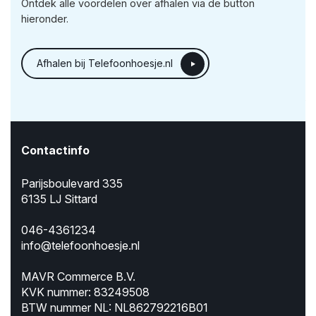
Ontdek alle voordelen over afhalen via de button
hieronder.
Afhalen bij Telefoonhoesje.nl
Contactinfo
Parijsboulevard 335
6135 LJ Sittard
046-4361234
info@telefoonhoesje.nl
MAVR Commerce B.V.
KVK nummer: 83249508
BTW nummer NL: NL862792216B01