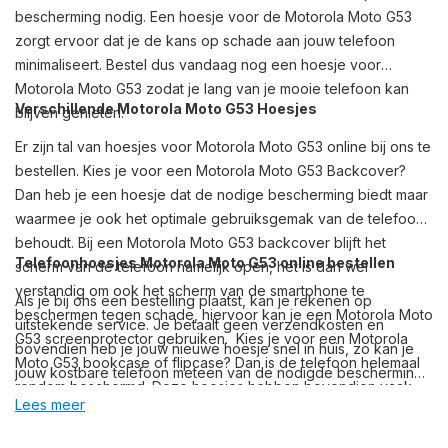
bescherming nodig. Een hoesje voor de Motorola Moto G53
zorgt ervoor dat je de kans op schade aan jouw telefoon
minimaliseert. Bestel dus vandaag nog een hoesje voor
Motorola Moto G53 zodat je lang van je mooie telefoon kan
Verschillende Motorola Moto G53 Hoesjes
blijven genieten.
Er zijn tal van hoesjes voor Motorola Moto G53 online bij ons te
bestellen. Kies je voor een Motorola Moto G53 Backcover?
Dan heb je een hoesje dat de nodige bescherming biedt maar
waarmee je ook het optimale gebruiksgemak van de telefoon
behoudt. Bij een Motorola Moto G53 backcover blijft het
Telefoonhoesjes Motorola Moto G53 online bestellen
scherm van de telefoon namelijk open, het is dan wel
verstandig om ook het scherm van de smartphone te
Als je bij ons een bestelling plaatst, kan je rekenen op
beschermen tegen schade, hiervoor kan je een Motorola Moto
uitstekende service. Je betaalt geen verzendkosten en
G53 screenprotector gebruiken. Kies je voor een Motorola
bovendien heb je jouw nieuwe hoesje snel in huis, zo kan je
Moto G53 bookcase of flipcase? Dan is de telefoon helemaal
jouw kostbare telefoon meteen van de nodigde bescherming
rondom beschermd. Deze hoesjes hebben bovendien vaak
voorzien. Naast telefoonhoesjes vind je bij ons ook een ruim
Lees meer
ook nog de mogelijkheid om pasjes aan de binnenkant van het
assortiment Motorola Moto G53 opladers en overige
hoesje op te kunnen bergen of om het hoesje horizontaal neer
accessoires voor de Motorola Moto G53. Heb je vragen of heb