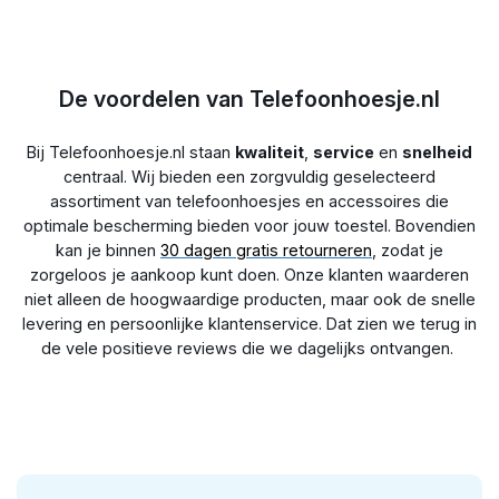
te zetten en zoals standaard voor je telefoon te gebruiken,
je advies nodig bij het kiezen van het juiste hoesje? Neem dan
handig wanneer je bijvoorbeeld een filmpje op telefoon wilt
gerust contact op met onze klantenservice, we helpen je
kijken.
graag!
De voordelen van Telefoonhoesje.nl
Bij Telefoonhoesje.nl staan
kwaliteit
,
service
en
snelheid
centraal. Wij bieden een zorgvuldig geselecteerd
assortiment van telefoonhoesjes en accessoires die
optimale bescherming bieden voor jouw toestel. Bovendien
kan je binnen
30 dagen gratis retourneren
, zodat je
zorgeloos je aankoop kunt doen. Onze klanten waarderen
niet alleen de hoogwaardige producten, maar ook de snelle
levering en persoonlijke klantenservice. Dat zien we terug in
de vele positieve reviews die we dagelijks ontvangen.