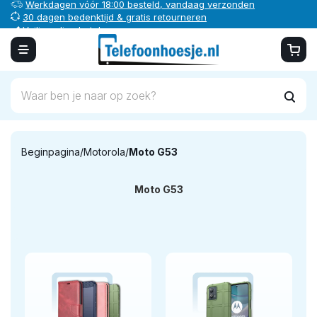
Werkdagen vóór 18:00 besteld, vandaag verzonden
30 dagen bedenktijd & gratis retourneren
Veilig online betalen
Beginpagina
/
Motorola
/
Moto G53
Moto G53