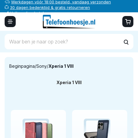
Werkdagen vóór 18:00 besteld, vandaag verzonden
30 dagen bedenktijd & gratis retourneren
Veilig online betalen
Beginpagina
/
Sony
/
Xperia 1 VIII
Xperia 1 VIII