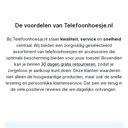
en zo als standaard voor je telefoon te gebruiken, handig
nodig bij het kiezen van het juiste hoesje? Neem dan gerust
wanneer je bijvoorbeeld een filmpje op je telefoon wilt kijken.
contact op met onze
klantenservice
, we helpen je graag!
De voordelen van Telefoonhoesje.nl
Bij Telefoonhoesje.nl staan
kwaliteit
,
service
en
snelheid
centraal. Wij bieden een zorgvuldig geselecteerd
assortiment van telefoonhoesjes en accessoires die
optimale bescherming bieden voor jouw toestel. Bovendien
kan je binnen
30 dagen gratis retourneren
, zodat je
zorgeloos je aankoop kunt doen. Onze klanten waarderen
niet alleen de hoogwaardige producten, maar ook de snelle
levering en persoonlijke klantenservice. Dat zien we terug in
de vele positieve reviews die we dagelijks ontvangen.