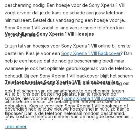
bescherming nodig. Een hoesje voor de Sony Xperia 1 VIII
zorgt ervoor dat je de kans op schade aan jouw telefoon
minimaliseert. Bestel dus vandaag nog een hoesje voor je
Sony Xperia 1 VIII zodat je lang van je mooie telefoon kan
Verschillende Sony Xperia 1 VIII Hoesjes
blijven genieten.
Er zijn tal van hoesjes voor Sony Xperia 1 VIII online bij ons te
bestellen. Kies je voor een
Sony Xperia 1 VIII Backcover
? Dan
heb je een hoesje dat de nodige bescherming biedt maar
waarmee je ook het optimale gebruiksgemak van de telefoon
behoudt. Bij een Sony Xperia 1 VIII backcover blijft het scherm
Telefoonhoesjes Sony Xperia 1 VIII online bestellen
van de telefoon namelijk open, het is dan wel verstandig om
ook het scherm van de smartphone te beschermen tegen
Als je bij ons een bestelling plaatst, kan je rekenen op
schade, hiervoor kan je een
Sony Xperia 1 VIII screenprotector
uitstekende service. Je betaalt geen verzendkosten en
gebruiken. Kies je voor een Sony Xperia 1 VIII bookcase of
bovendien heb je jouw nieuwe hoesje snel in huis, zo kan je
flipcase? Dan is de telefoon helemaal rondom beschermd.
jouw kostbare telefoon meteen van de nodigde bescherming
Deze hoesjes hebben bovendien vaak ook nog de
voorzien. Naast telefoonhoesjes vind je bij ons ook een ruim
Lees meer
mogelijkheid om pasjes aan de binnenkant van het hoesje op
assortiment Sony Xperia 1 VIII opladers en overige accessoires
te kunnen bergen of om het hoesje horizontaal neer te zetten
voor de Sony Xperia 1 VIII. Heb je vragen of heb je advies