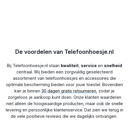
Behoud van functionaliteit:
De MobyDefend
screenprotectors beschermen je privacy en behouden
tegelijkertijd de helderheid en levendige kleuren van je
display. Ook de aanraakgevoeligheid blijft behouden, zodat je
net zo gemakkelijk kunt swipen en scrollen als voorheen.
Bovendien zorgt de uitsparing voor de frontcamera ervoor dat
de beeldkwaliteit van je selfies onaangetast blijft. Let op: als je
telefoon een vingerafdrukscanner in het scherm heeft, dan
kan deze minder goed werken door de extra laag tussen de
De voordelen van Telefoonhoesje.nl
sensor en je vinger. Andere manieren om je telefoon te
ontgrendelen blijven gewoon goed functioneren.
Bij Telefoonhoesje.nl staan
kwaliteit
,
service
en
snelheid
centraal. Wij bieden een zorgvuldig geselecteerd
Eenvoudige installatie:
De MobyDefend HD Privacy Glass
assortiment van telefoonhoesjes en accessoires die
Screenprotectors zijn eenvoudig te plaatsen. Volg de
optimale bescherming bieden voor jouw toestel. Bovendien
meegeleverde instructies en geniet binnen enkele minuten van
kan je binnen
bescherming voor je telefoon én privacy.
30 dagen gratis retourneren
, zodat je
zorgeloos je aankoop kunt doen. Onze klanten waarderen
niet alleen de hoogwaardige producten, maar ook de snelle
levering en persoonlijke klantenservice. Dat zien we terug in
de vele positieve reviews die we dagelijks ontvangen.