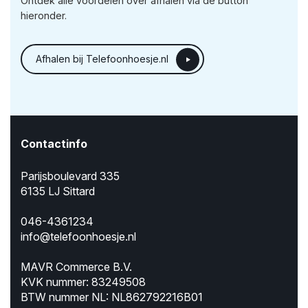
Ontdek alle voordelen over afhalen via de button
hieronder.
Afhalen bij Telefoonhoesje.nl
Contactinfo
Parijsboulevard 335
6135 LJ Sittard
046-4361234
info@telefoonhoesje.nl
MAVR Commerce B.V.
KVK nummer: 83249508
BTW nummer NL: NL862792216B01