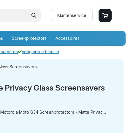
Klantenservice
es
Screenprotectors
Accessoires
etourneren
Veilig online betalen
Glass Screensavers
 Privacy Glass Screensavers
a Moto G34 Screenprotectors - Matte Privacy Glass Screensavers