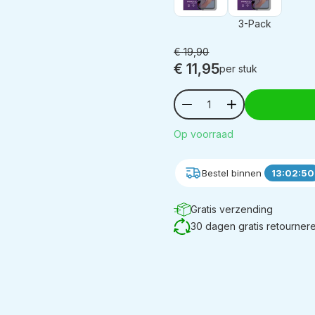
3-Pack
€
19,90
€
11,95
per stuk
Op voorraad
Bestel binnen
13:02:49
Gratis verzending
30 dagen gratis retourner