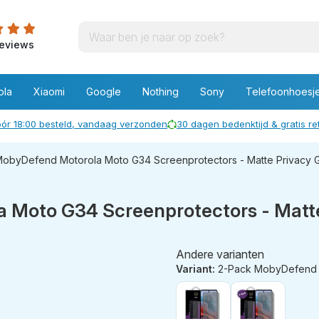
eviews
ola
Xiaomi
Google
Nothing
Sony
Telefoonhoesj
ór 18:00 besteld, vandaag verzonden
30 dagen bedenktijd & gratis r
MobyDefend Motorola Moto G34 Screenprotectors - Matte Privacy 
Moto G34 Screenprotectors - Matte
Andere varianten
Variant:
2-Pack MobyDefend Motorol