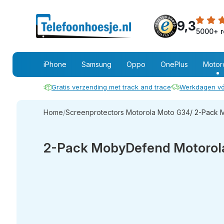
9,3
5000+ r
iPhone
Samsung
Oppo
OnePlus
Motor
Gratis verzending met track and trace
Werkdagen vó
Home
/
Screenprotectors Motorola Moto G34
/ 2-Pack 
2-Pack MobyDefend Motorola 