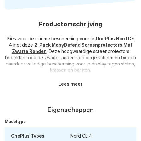
Productomschrijving
Kies voor de ultieme bescherming voor je
OnePlus Nord CE
4
met deze
2-Pack MobyDefend Screenprotectors Met
Zwarte Randen
. Deze hoogwaardige screenprotectors
bedekken ook de zwarte randen rondom je scherm en bieden
daardoor volledige bescherming voor je display tegen stoten,
krassen en barsten.
Hoogwaardige kwaliteit
: De MobyDefend Screenprotectors
Lees meer
met zwarte randen zijn vervaardigd van hoogwaardig gehard
glas, waardoor je kunt rekenen op duurzame bescherming van
de hoogste kwaliteit. Bij een harde stoot of val zal de
screenprotector barsten en hierdoor de klap opvangen,
Eigenschappen
waardoor het scherm van de telefoon onbeschadigd blijft. Met
deze screenprotectors blijft het scherm van je telefoon in
Modeltype
topconditie, hoe intensief je hem ook gebruikt.
OnePlus Types
Nord CE 4
Perfecte pasvorm
: Dankzij het ontwerp waarbij ook de