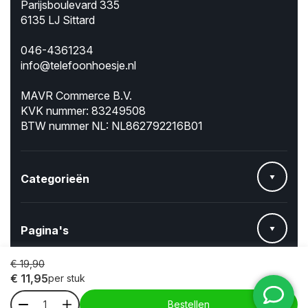
Parijsboulevard 335
6135 LJ Sittard
046-4361234
info@telefoonhoesje.nl
MAVR Commerce B.V.
KVK nummer: 83249508
BTW nummer NL: NL862792216B01
Categorieën
Pagina's
€
19,90
€
11,95
per stuk
Bestellen