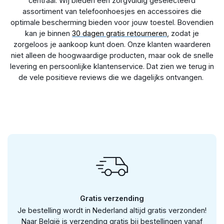
centraal. Wij bieden een zorgvuldig geselecteerd
meegeleverde instructies en geniet binnen enkele minuten van
assortiment van telefoonhoesjes en accessoires die
optimale bescherming voor je telefoon.
optimale bescherming bieden voor jouw toestel. Bovendien
kan je binnen
30 dagen gratis retourneren
, zodat je
zorgeloos je aankoop kunt doen. Onze klanten waarderen
niet alleen de hoogwaardige producten, maar ook de snelle
levering en persoonlijke klantenservice. Dat zien we terug in
de vele positieve reviews die we dagelijks ontvangen.
Gratis verzending
Je bestelling wordt in Nederland altijd gratis verzonden!
Naar België is verzending gratis bij bestellingen vanaf