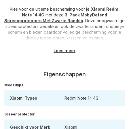
Kies voor de ultieme bescherming voor je
Xiaomi Redmi
Note 14 4G
met deze
3-Pack MobyDefend
Screenprotectors Met Zwarte Randen
. Deze hoogwaardige
screenprotectors bedekken ook de zwarte randen rondom je
scherm en bieden daardoor volledige bescherming voor je
display tegen stoten, krassen en barsten.
Hoogwaardige kwaliteit
: De MobyDefend Screenprotectors
Lees meer
met zwarte randen zijn vervaardigd van hoogwaardig gehard
glas, waardoor je kunt rekenen op duurzame bescherming van
de hoogste kwaliteit. Bij een harde stoot of val zal de
screenprotector barsten en hierdoor de klap opvangen,
Eigenschappen
waardoor het scherm van de telefoon onbeschadigd blijft. Met
deze screenprotectors blijft het scherm van je telefoon in
Modeltype
topconditie, hoe intensief je hem ook gebruikt.
Xiaomi Types
Redmi Note 14 4G
Perfecte pasvorm
: Dankzij het ontwerp waarbij ook de
zwarte randen rondom het display bedekt worden, bieden de
MobyDefend Screenprotectors een pasvorm die het scherm
Screenprotector
net iets verder bedekt dan bijvoorbeeld de MobyDefend
Case-Friendly Screenprotectors. Hierdoor ben je ervan
Geschikt voor Merk
Xiaomi