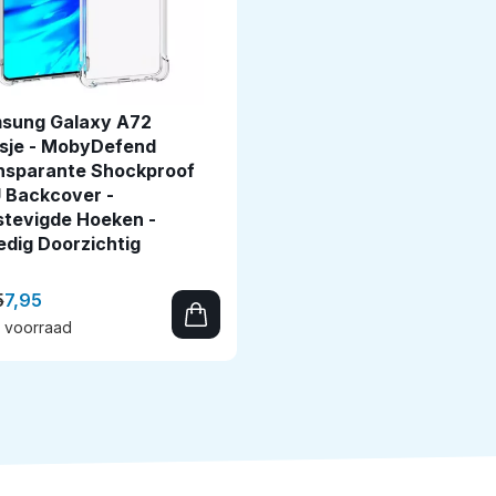
sung Galaxy A72
sje - MobyDefend
nsparante Shockproof
 Backcover -
stevigde Hoeken -
edig Doorzichtig
5
7,95
 voorraad