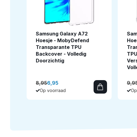
Samsung Galaxy A72
Sam
Hoesje - MobyDefend
Hoe
Transparante TPU
Tra
Backcover - Volledig
TPU
Doorzichtig
Ver
Voll
8,95
6,95
9,9
Op voorraad
Op