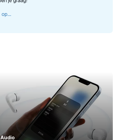
pen je graag!
op...
Audio