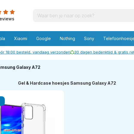
eviews
ola
Xiaomi
Google
Nothing
Sony
Telefoonhoesj
ór 18:00 besteld, vandaag verzonden
30 dagen bedenktijd & gratis r
amsung Galaxy A72
Gel & Hardcase hoesjes Samsung Galaxy A72