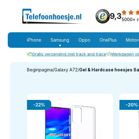
9,3
5000+ r
iPhone
Samsung
Oppo
OnePlus
Motor
Gratis verzending met track and trace
Werkdagen vó
Beginpagina
/
Galaxy A72
/
Gel & Hardcase hoesjes S
-22%
-20%