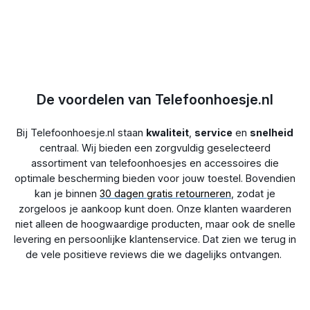
Eenvoudige installatie
: De MobyDefend Case-Friendly
Screenprotector is gemakkelijk te plaatsen, volg de
meegeleverde instructies en geniet binnen enkele minuten van
optimale bescherming voor je telefoon.
Kies voor de
MobyDefend Case-Friendly Screenprotector
en zorg voor uitstekende bescherming van je touchscreen,
De voordelen van Telefoonhoesje.nl
die gemakkelijk te combineren is met een telefoonhoesje
Bij Telefoonhoesje.nl staan
kwaliteit
,
service
en
snelheid
centraal. Wij bieden een zorgvuldig geselecteerd
assortiment van telefoonhoesjes en accessoires die
optimale bescherming bieden voor jouw toestel. Bovendien
kan je binnen
30 dagen gratis retourneren
, zodat je
zorgeloos je aankoop kunt doen. Onze klanten waarderen
niet alleen de hoogwaardige producten, maar ook de snelle
levering en persoonlijke klantenservice. Dat zien we terug in
de vele positieve reviews die we dagelijks ontvangen.