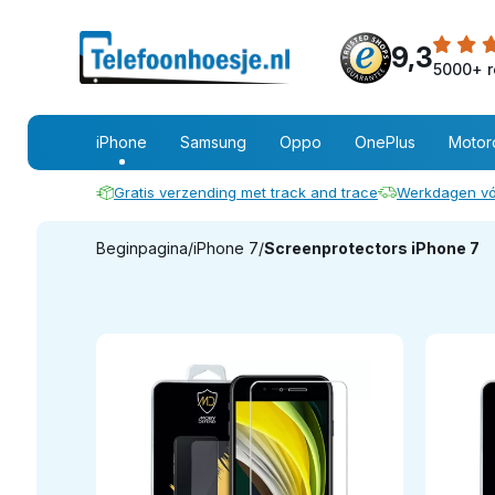
9,3
5000+ r
iPhone
Samsung
Oppo
OnePlus
Motor
Gratis verzending met track and trace
Werkdagen vó
Beginpagina
/
iPhone 7
/
Screenprotectors iPhone 7