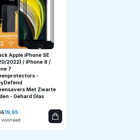
ack Apple iPhone SE
0/2022) / iPhone 8 /
one 7
eenprotectors -
yDefend
eensavers Met Zwarte
den - Gehard Glas
85
19,95
 voorraad