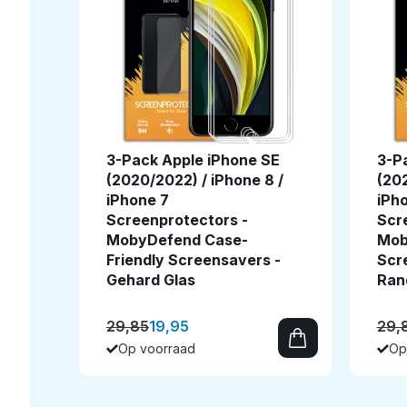
3-Pack Apple iPhone SE
3-P
(2020/2022) / iPhone 8 /
(202
iPhone 7
iPh
Screenprotectors -
Scr
MobyDefend Case-
Mob
Friendly Screensavers -
Scr
Gehard Glas
Ran
29,85
19,95
29,
Op voorraad
Op