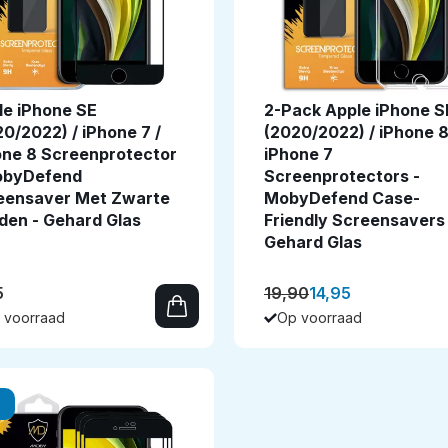
le iPhone SE
2-Pack Apple iPhone S
0/2022) / iPhone 7 /
(2020/2022) / iPhone 8
one 8 Screenprotector
iPhone 7
obyDefend
Screenprotectors -
eensaver Met Zwarte
MobyDefend Case-
den - Gehard Glas
Friendly Screensavers 
Gehard Glas
5
19,90
14,95
 voorraad
Op voorraad