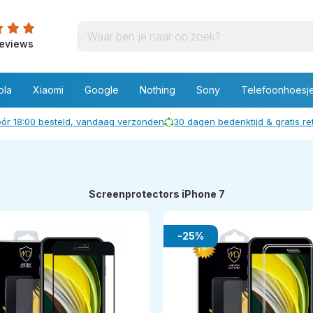
eviews
ola
Xiaomi
Google
Nothing
Sony
Telefoonhoesj
ór 18:00 besteld, vandaag verzonden
30 dagen bedenktijd & gratis r
Screenprotectors iPhone 7
-25%