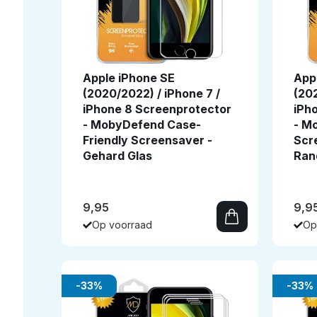
Apple iPhone SE
App
(2020/2022) / iPhone 7 /
(202
iPhone 8 Screenprotector
iPh
- MobyDefend Case-
- M
Friendly Screensaver -
Scr
Gehard Glas
Ran
9,95
9,9
Op voorraad
Op
-33%
-33%