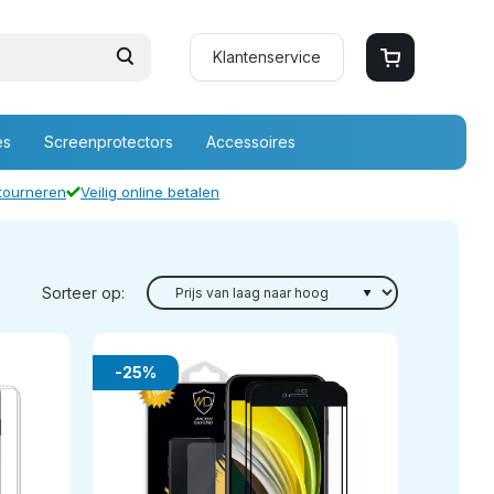
Klantenservice
es
Screenprotectors
Accessoires
etourneren
Veilig online betalen
Sorteer op:
-25%