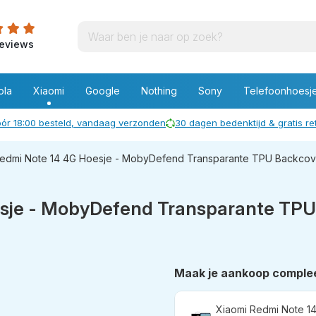
eviews
ola
Xiaomi
Google
Nothing
Sony
Telefoonhoesj
ór 18:00 besteld, vandaag verzonden
30 dagen bedenktijd & gratis r
Redmi Note 14 4G Hoesje - MobyDefend Transparante TPU Backcover
sje - MobyDefend Transparante TPU 
Maak je aankoop comple
Xiaomi Redmi Note 1